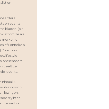
ylist en
 meerdere
ots en events
rse bladen. (o.a.
 schrijft ze als
re merken en
tes of Lonneke’s
s) Daarnaast
e/lifestyle-
o presenteert
n geeft ze
mode-events.
minimaal 10
workshops op
en lezingen,
ende stylistes
et gebied van