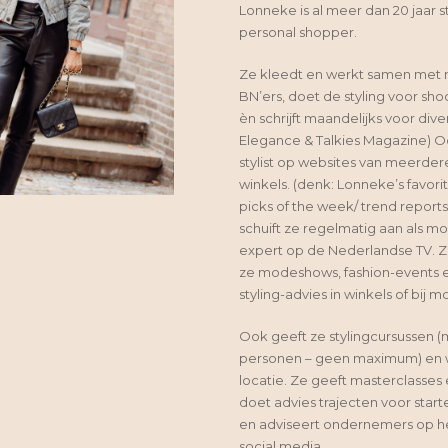
Lonneke is al meer dan 20 jaar st
personal shopper.
Ze kleedt en werkt samen met
BN’ers, doet de styling voor sho
èn schrijft maandelijks voor dive
Elegance & Talkies Magazine) Ook
stylist op websites van meerde
winkels. (denk: Lonneke’s favori
picks of the week/ trend report
schuift ze regelmatig aan als mod
expert op de Nederlandse TV. Z
ze modeshows, fashion-events e
styling-advies in winkels of bij 
Ook geeft ze stylingcursussen (
personen – geen maximum) en 
locatie. Ze geeft masterclasses 
doet advies trajecten voor start
en adviseert ondernemers op h
social media.